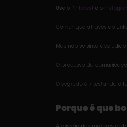
Use o
Pinterest
e o
Instagr
Comunique através do Link
Mas não se sinta desiludido
O processo da comunicação
O segredo é ir testando dif
Porque é que b
A missão dos motores de bus