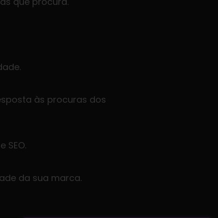
tas que procura.
dade.
esposta às procuras dos
e SEO.
idade da sua marca.