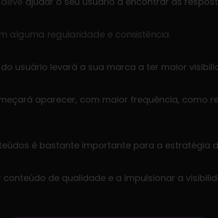
 deve
ajudar o seu usuário a encontrar as respos
om alguma regularidade e consistência.
o usuário levará a sua marca a ter maior visibili
omeçará aparecer, com maior frequência, como r
teúdos é bastante importante para a estratégia d
 conteúdo de qualidade e a impulsionar a visibil