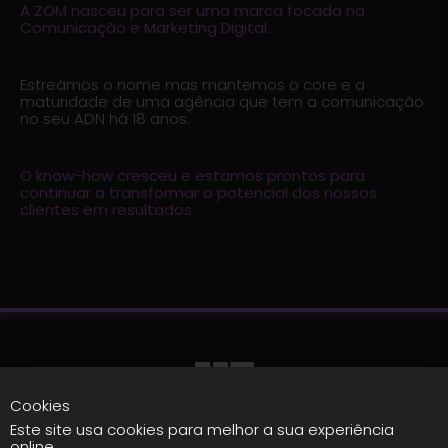
A ZOM nasceu para ser uma marca focada na
Comunicação e Marketing Digital.
Estreámos o nome mas mantemos o core e a
maturidade de uma agência que tem a comunicação
no seu ADN há 18 anos.
O know-how cresceu e estamos prontos para
continuar a transformar o potencial dos nossos
clientes em resultados.
Cookies
Agência
Contactos
Este site usa cookies para melhor a sua experiência
online.